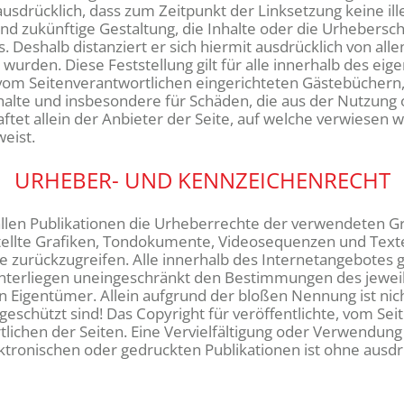
ausdrücklich, dass zum Zeitpunkt der Linksetzung keine ill
nd zukünftige Gestaltung, die Inhalte oder die Urhebersch
s. Deshalb distanziert er sich hiermit ausdrücklich von alle
 wurden. Diese Feststellung gilt für alle innerhalb des ei
om Seitenverantwortlichen eingerichteten Gästebüchern, 
Inhalte und insbesondere für Schäden, die aus der Nutzung
et allein der Anbieter der Seite, auf welche verwiesen wu
weist.
URHEBER- UND KENNZEICHENRECHT
in allen Publikationen die Urheberrechte der verwendeten
tellte Grafiken, Tondokumente, Videosequenzen und Texte 
urückzugreifen. Alle innerhalb des Internetangebotes g
terliegen uneingeschränkt den Bestimmungen des jeweil
n Eigentümer. Allein aufgrund der bloßen Nennung ist nich
eschützt sind! Das Copyright für veröffentlichte, vom Seit
rtlichen der Seiten. Eine Vervielfältigung oder Verwendun
tronischen oder gedruckten Publikationen ist ohne ausd