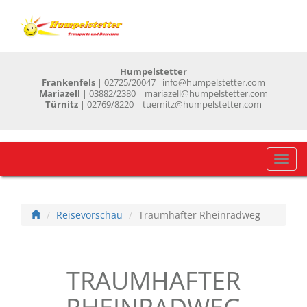
Humpelstetter
Frankenfels
| 02725/20047
| info@humpelstetter.com
Mariazell
| 03882/2380 | mariazell@humpelstetter.com
Türnitz
| 02769/8220 | tuernitz@humpelstetter.com
Navig
einb
Reisevorschau
Traumhafter Rheinradweg
TRAUMHAFTER