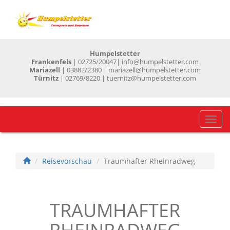
Humpelstetter
Frankenfels
| 02725/20047
| info@humpelstetter.com
Mariazell
| 03882/2380 | mariazell@humpelstetter.com
Türnitz
| 02769/8220 | tuernitz@humpelstetter.com
Navig
einb
Reisevorschau
Traumhafter Rheinradweg
TRAUMHAFTER